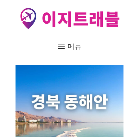
컨
텐
츠
로
건
메뉴
너
뛰
기