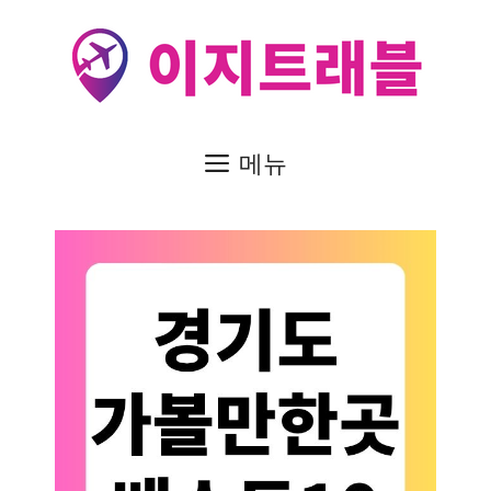
컨
텐
츠
로
건
메뉴
너
뛰
기