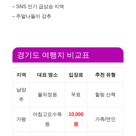
– SNS 인기 급상승 지역
– 주말나들이 강추
경기도 여행지 비교표
지역
대표 명소
입장료
추천 유형
남양
물의정원
무료
힐링 산책
주
아침고요수목
10,000
가평
가족/연인
원
원