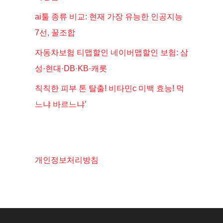
ai툴 종류 비교: 현재 가장 유능한 인공지능
7선, 꿀조합
자동차보험 티맵할인 네이버맵할인 보험: 삼
성·현대·DB·KB·캐롯
칙칙한 피부 톤 탈출! 비타민c 미백 효능! 먹
느냐 바르느냐’
개인정보처리방침