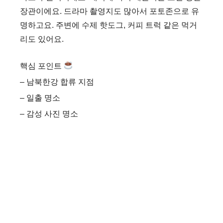
장관이에요. 드라마 촬영지도 많아서 포토존으로 유
d
명하고요. 주변에 수제 핫도그, 커피 트럭 같은 먹거
리도 있어요.
e
핵심 포인트
o
– 남북한강 합류 지점
– 일출 명소
– 감성 사진 명소