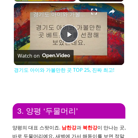
×
경기도 아이와 가볼만한 곳 TOP 25, 진짜 최고!
P
Watch on
l
경기도 아이와 가볼만한 곳 TOP 25, 진짜 최고!
a
y
3. 양평 ‘두물머리’
V
양평의 대표 스팟이죠.
남한강
과
북한강
이 만나는 곳,
i
바로 두물머리예요. 새벽에 가서 해돋이를 보면 정말