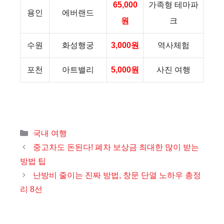
65,000
가족형 테마파
용인
에버랜드
원
크
수원
화성행궁
3,000원
역사체험
포천
아트밸리
5,000원
사진 여행
카
국내 여행
테
중고차도 돈된다! 폐차 보상금 최대한 많이 받는
고
방법 팁
리
난방비 줄이는 진짜 방법, 창문 단열 노하우 총정
리 8선