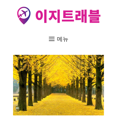
컨
텐
츠
로
건
메뉴
너
뛰
기