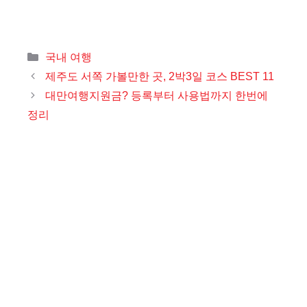
카
국내 여행
테
제주도 서쪽 가볼만한 곳, 2박3일 코스 BEST 11
고
대만여행지원금? 등록부터 사용법까지 한번에
리
정리