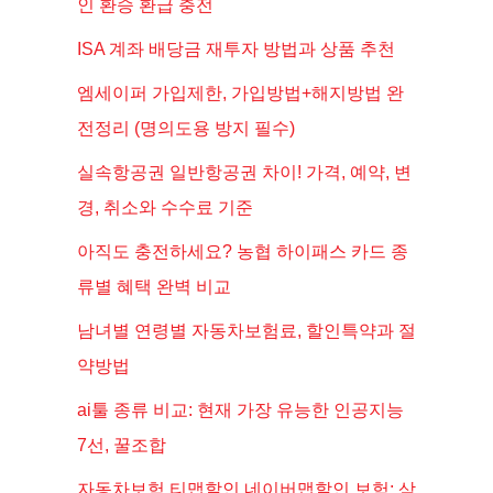
인 환승 환급 충전
ISA 계좌 배당금 재투자 방법과 상품 추천
엠세이퍼 가입제한, 가입방법+해지방법 완
전정리 (명의도용 방지 필수)
실속항공권 일반항공권 차이! 가격, 예약, 변
경, 취소와 수수료 기준
아직도 충전하세요? 농협 하이패스 카드 종
류별 혜택 완벽 비교
남녀별 연령별 자동차보험료, 할인특약과 절
약방법
ai툴 종류 비교: 현재 가장 유능한 인공지능
7선, 꿀조합
자동차보험 티맵할인 네이버맵할인 보험: 삼